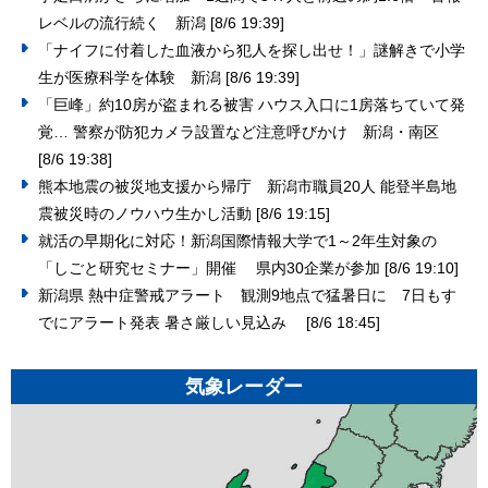
レベルの流行続く 新潟
[8/6 19:39]
「ナイフに付着した血液から犯人を探し出せ！」謎解きで小学
生が医療科学を体験 新潟
[8/6 19:39]
「巨峰」約10房が盗まれる被害 ハウス入口に1房落ちていて発
覚… 警察が防犯カメラ設置など注意呼びかけ 新潟・南区
[8/6 19:38]
熊本地震の被災地支援から帰庁 新潟市職員20人 能登半島地
震被災時のノウハウ生かし活動
[8/6 19:15]
就活の早期化に対応！新潟国際情報大学で1～2年生対象の
「しごと研究セミナー」開催 県内30企業が参加
[8/6 19:10]
新潟県 熱中症警戒アラート 観測9地点で猛暑日に 7日もす
でにアラート発表 暑さ厳しい見込み
[8/6 18:45]
気象レーダー