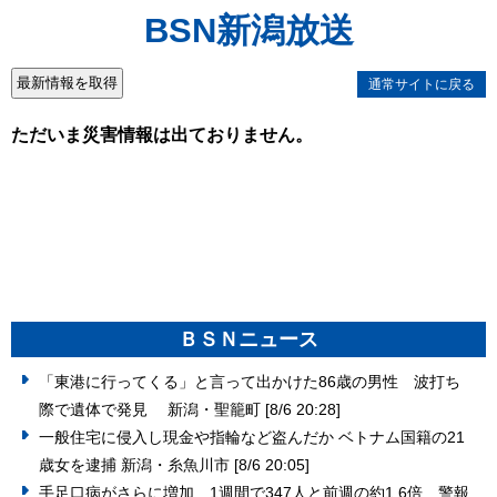
BSN新潟放送
通常サイトに戻る
ＢＳＮニュース
「東港に行ってくる」と言って出かけた86歳の男性 波打ち
際で遺体で発見 新潟・聖籠町
[8/6 20:28]
一般住宅に侵入し現金や指輪など盗んだか ベトナム国籍の21
歳女を逮捕 新潟・糸魚川市
[8/6 20:05]
手足口病がさらに増加 1週間で347人と前週の約1.6倍 警報