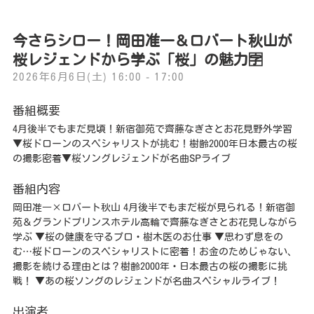
プレゼント
コンテンツ・アプリ
今さらシロー！岡田准一＆ロバート秋山が
桜レジェンドから学ぶ「桜」の魅力🈑
キッズ
ケンジュ
愛の募金
2026年6月6日(土) 16:00 - 17:00
Well-being
防災・減災
番組概要
ショッピング
4月後半でもまだ見頃！新宿御苑で齊藤なぎさとお花見野外学習
▼桜ドローンのスペシャリストが挑む！樹齢2000年日本最古の桜
会社概要・ビジョン
の撮影密着▼桜ソングレジェンドが名曲SPライブ
お問い合わせ
番組内容
岡田准一×ロバート秋山 4月後半でもまだ桜が見られる！新宿御
苑＆グランドプリンスホテル高輪で齊藤なぎさとお花見しながら
学ぶ ▼桜の健康を守るプロ・樹木医のお仕事 ▼思わず息をの
む…桜ドローンのスペシャリストに密着！お金のためじゃない、
撮影を続ける理由とは？樹齢2000年・日本最古の桜の撮影に挑
戦！ ▼あの桜ソングのレジェンドが名曲スペシャルライブ！
出演者