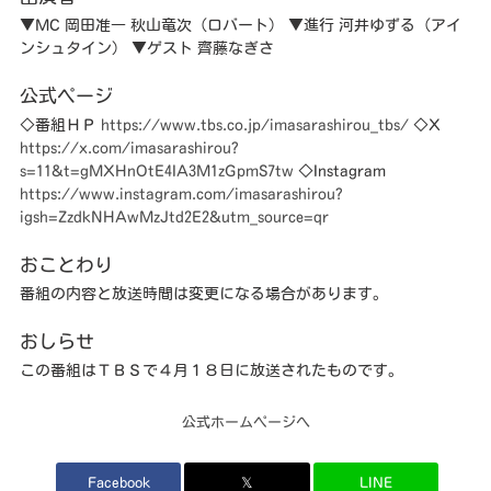
▼MC 岡田准一 秋山竜次（ロバート） ▼進行 河井ゆずる（アイ
ンシュタイン） ▼ゲスト 齊藤なぎさ
公式ページ
◇番組ＨＰ
https://www.tbs.co.jp/imasarashirou_tbs/
◇X
https://x.com/imasarashirou?
s=11&t=gMXHnOtE4IA3M1zGpmS7tw
◇Instagram
https://www.instagram.com/imasarashirou?
igsh=ZzdkNHAwMzJtd2E2&utm_source=qr
おことわり
番組の内容と放送時間は変更になる場合があります。
おしらせ
この番組はＴＢＳで４月１８日に放送されたものです。
公式ホームページへ
Facebook
𝕏
LINE