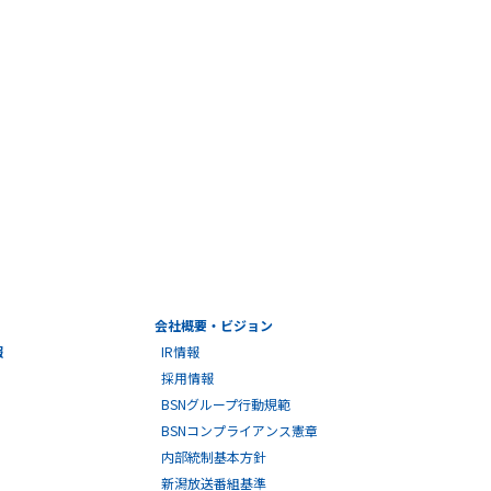
会社概要・ビジョン
報
IR情報
採用情報
BSNグループ行動規範
BSNコンプライアンス憲章
内部統制基本方針
新潟放送番組基準