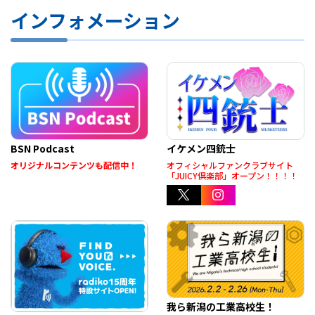
プレゼント
インフォメーション
コンテンツ・アプリ
キッズ
ケンジュ
愛の募金
Well-being
防災・減災
ショッピング
BSN Podcast
イケメン四銃士
会社概要・ビジョン
オリジナルコンテンツも配信中！
オフィシャルファンクラブサイト
お問い合わせ
「JUICY倶楽部」オープン！！！！
我ら新潟の工業高校生！