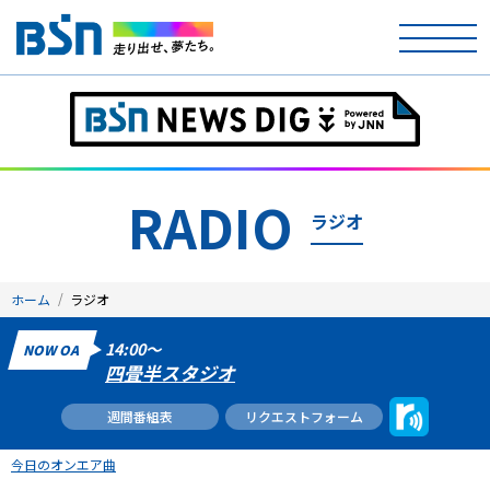
ホーム
テレビ
RADIO
ラジオ
ラジオ
アナウンサー
ホーム
ラジオ
イベント
14:00～
NOW OA
四畳半スタジオ
ニュース
週間番組表
リクエストフォーム
天気
今日のオンエア曲