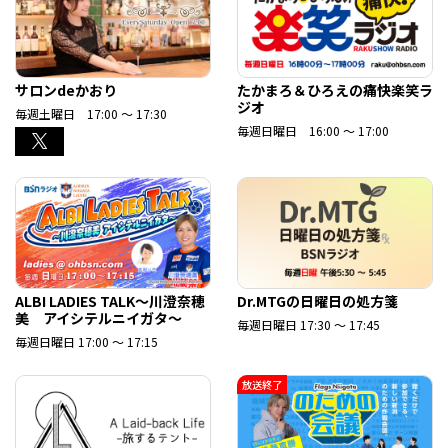
サロンdeかおり
たかまろ＆ひろえの痛快楽笑ラ
ジオ
毎週土曜日 17:00 ～ 17:30
毎週日曜日 16:00 ～ 17:00
ALBI LADIES TALK～川澄奈穂
Dr.MTGの日曜日の処方箋
美 アイシテルニイガタ～
毎週日曜日 17:30 ～ 17:45
毎週日曜日 17:00 ～ 17:15
放送終了