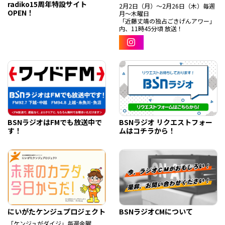
radiko15周年特設サイト
2月2日（月）～2月26日（木）毎週
OPEN！
月～木曜日
「近藤丈靖の独占ごきげんアワー」
内、11時45分頃 放送！
BSNラジオはFMでも放送中で
BSNラジオ リクエストフォー
す！
ムはコチラから！
にいがたケンジュプロジェクト
BSNラジオCMについて
「ケンジュがダイジ」毎週金曜