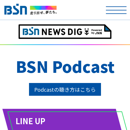
ホーム
テレビ
ラジオ
BSN Podcast
アナウンサー
イベント
Podcastの聴き方はこちら
ニュース
天気
LINE UP