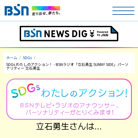
ホーム
テレビ
ホーム
SDGs
ラジオ
SDGs わたしのアクション！ - BSNラジオ「立石勇生 SUNNY SIDE」パーソ
ナリティー 立石勇生
アナウンサー
イベント
ニュース
天気
立石勇生さんは…